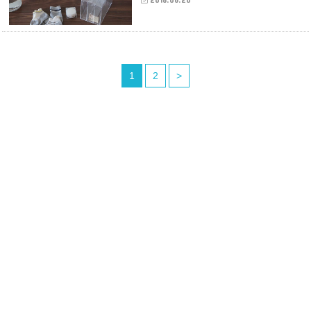
1
2
>