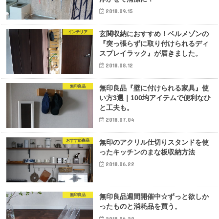
2018.09.15
インテリア
玄関収納におすすめ！ベルメゾンの
『突っ張らずに取り付けられるディ
スプレイラック』が届きました。
2018.08.12
無印良品
無印良品『壁に付けられる家具』使
い方3選｜100均アイテムで便利なひ
と工夫も。
2018.07.04
おすすめ商品
無印のアクリル仕切りスタンドを使
ったキッチンのまな板収納方法
2018.06.22
無印良品
無印良品週間開催中☆ずっと欲しか
ったものと消耗品を買う。
2018.06.20