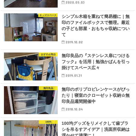
2020.05.03
キッズスペース
シンプル木箱を重ねて簡易棚に｜無
印のファイルボックスで整理。最近
の子ども部屋・おもちゃ収納につい
て
2019.10.02
おすすめ商品
無印良品の『ステンレス扉につける
フック』を活用｜勉強かばんを引っ
掛けてスペース広々
2019.01.31
無印良品
無印のポリプロピレンケースがぴっ
たり｜寝室のクローゼット収納☆無
印良品週間開催中
2018.10.04
100均
100均グッズをリメイクして歯ブラ
シを吊るすアイデア｜洗面所収納は
浮かせて清潔に！