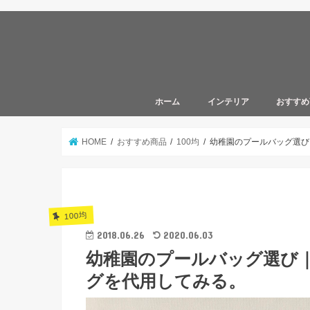
ホーム
インテリア
おすすめ
リビングダイニング
キッチン
玄関
キッズスペース
書斎
寝室
トイレ
洗面所
風呂
100均
雑貨
食器
無印良品
家電
HOME
おすすめ商品
100均
幼稚園のプールバッグ選び
100均
2018.06.26
2020.06.03
幼稚園のプールバッグ選び｜
グを代用してみる。