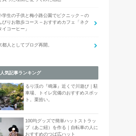
小学生の子供と梅小路公園でピクニック – の
んびりお散歩コース – おすすめカフェ「ネク
タイコーヒー」
京都人としてブログ再開。
人気記事ランキング
るり渓の『鳴瀑』近くで川遊び｜駐
車場、トイレ完備のおすすめスポッ
ト。栗拾い。
100均グッズで簡単ハットストラッ
プ（あご紐）を作る｜自転車の人に
おすすめのつば広ハット