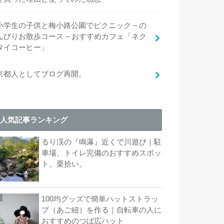
小学生の子供と梅小路公園でピクニック – の
んびりお散歩コース – おすすめカフェ「ネク
タイコーヒー」
京都人としてブログ再開。
人気記事ランキング
るり渓の『鳴瀑』近くで川遊び｜駐
車場、トイレ完備のおすすめスポッ
ト。栗拾い。
100均グッズで簡単ハットストラッ
プ（あご紐）を作る｜自転車の人に
おすすめのつば広ハット