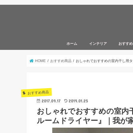
ホーム
インテリア
おすすめ
リビングダイニング
キッチン
玄関
キッズスペース
書斎
寝室
トイレ
洗面所
風呂
100均
雑貨
食器
無印良品
家電
HOME
おすすめ商品
おしゃれでおすすめの室内干し用タ
おすすめ商品
2017.09.17
2019.01.25
おしゃれでおすすめの室内
ルームドライヤー』｜我が